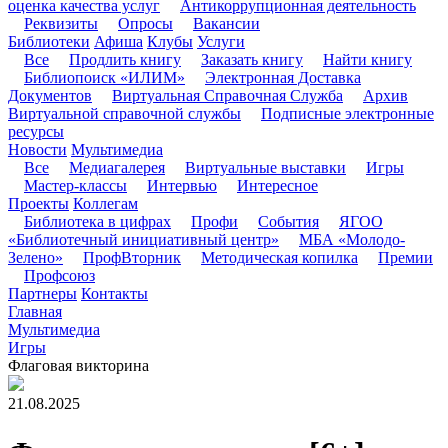
оценка качества услуг
Антикоррупционная деятельность
Реквизиты
Опросы
Вакансии
Библиотеки
Афиша
Клубы
Услуги
Все
Продлить книгу
Заказать книгу
Найти книгу
Библиопоиск «ИЛИМ»
Электронная Доставка
Документов
Виртуальная Справочная Служба
Архив
Виртуальной справочной службы
Подписные электронные
ресурсы
Новости
Мультимедиа
Все
Медиагалерея
Виртуальные выставки
Игры
Мастер-классы
Интервью
Интересное
Проекты
Коллегам
Библиотека в цифрах
Профи
События
ЯГОО
«Библиотечный инициативный центр»
МБА «Молодо-
Зелено»
ПрофВторник
Методическая копилка
Премии
Профсоюз
Партнеры
Контакты
Главная
Мультимедиа
Игры
Флаговая викторина
21.08.2025