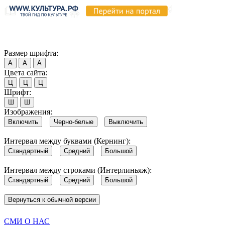
Продолжая пользоваться этим сайтом, вы соглашаетесь на испо
Обратите внимание, что в случае, если использование сайтом 
Согласен
Размер шрифта:
А
А
А
Цвета сайта:
Ц
Ц
Ц
Шрифт:
Ш
Ш
Изображения:
Включить
Черно-белые
Выключить
Интервал между буквами (Кернинг):
Стандартный
Средний
Большой
Интервал между строками (Интерлиньяж):
Стандартный
Средний
Большой
Вернуться к обычной версии
СМИ О НАС