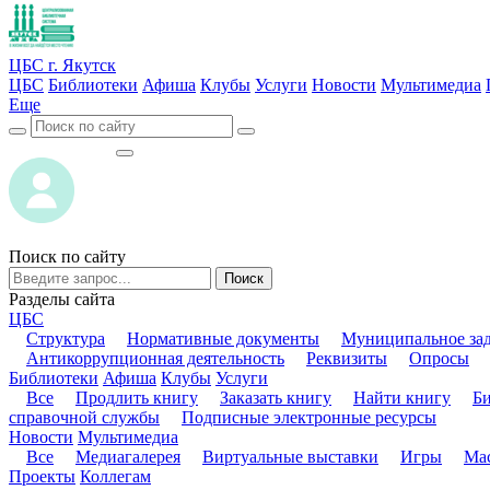
ЦБС г. Якутск
ЦБС
Библиотеки
Афиша
Клубы
Услуги
Новости
Мультимедиа
Еще
ВОЙТИ
ВОЙТИ
Поиск по сайту
Поиск
Разделы сайта
ЦБС
Структура
Нормативные документы
Муниципальное за
Антикоррупционная деятельность
Реквизиты
Опросы
Библиотеки
Афиша
Клубы
Услуги
Все
Продлить книгу
Заказать книгу
Найти книгу
Б
справочной службы
Подписные электронные ресурсы
Новости
Мультимедиа
Все
Медиагалерея
Виртуальные выставки
Игры
Мас
Проекты
Коллегам