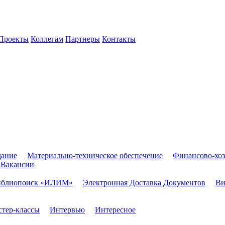
Проекты
Коллегам
Партнеры
Контакты
дание
Материально-техническое обеспечение
Финансово-хоз
Вакансии
иблиопоиск «ИЛИМ»
Электронная Доставка Документов
Ви
тер-классы
Интервью
Интересное