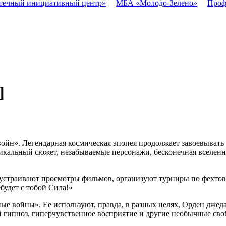
течный инициативный центр»
МБА «Молодо-Зелено»
Проф
]
ойн». Легендарная космическая эпопея продолжает завоевывать 
икальный сюжет, незабываемые персонажи, бесконечная вселенн
устраивают просмотры фильмов, организуют турниры по фехтова
будет с тобой Сила!»
ые войны». Ее используют, правда, в разных целях, Орден джед
й гипноз, гиперчувственное восприятие и другие необычные свой