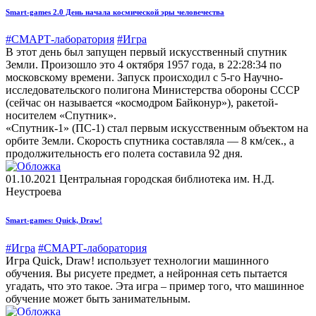
Smart-games 2.0 День начала космической эры человечества
#СМАРТ-лаборатория
#Игра
В этот день был запущен первый искусственный спутник
Земли. Произошло это 4 октября 1957 года, в 22:28:34 по
московскому времени. Запуск происходил с 5-го Научно-
исследовательского полигона Министерства обороны СССР
(сейчас он называется «космодром Байконур»), ракетой-
носителем «Спутник».
«Спутник-1» (ПС-1) стал первым искусственным объектом на
орбите Земли. Скорость спутника составляла — 8 км/сек., а
продолжительность его полета составила 92 дня.
01.10.2021
Центральная городская библиотека им. Н.Д.
Неустроева
Smart-games: Quick, Draw!
#Игра
#СМАРТ-лаборатория
Игра Quick, Draw! использует технологии машинного
обучения. Вы рисуете предмет, а нейронная сеть пытается
угадать, что это такое. Эта игра – пример того, что машинное
обучение может быть занимательным.