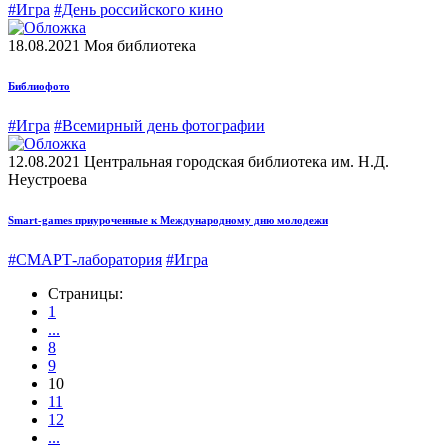
#Игра
#День российского кино
18.08.2021
Моя библиотека
Библиофото
#Игра
#Всемирный день фотографии
12.08.2021
Центральная городская библиотека им. Н.Д.
Неустроева
Smart-games приуроченные к Международному дню молодежи
#СМАРТ-лаборатория
#Игра
Страницы:
1
...
8
9
10
11
12
...