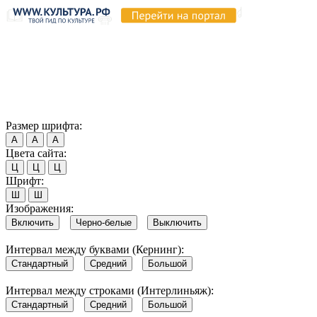
Продолжая пользоваться этим сайтом, вы соглашаетесь на
использование cookie и обработку данных в соответствии с
Политикой сайта в области обработки и защиты
персональных данных
. Обратите внимание, что в случае, если
использование сайтом файлов cookie отключено, некоторые
возможности сайта могут быть отображены некорректно.
Согласен
Размер шрифта:
А
А
А
Цвета сайта:
Ц
Ц
Ц
Шрифт:
Ш
Ш
Изображения:
Включить
Черно-белые
Выключить
Интервал между буквами (Кернинг):
Стандартный
Средний
Большой
Интервал между строками (Интерлиньяж):
Стандартный
Средний
Большой