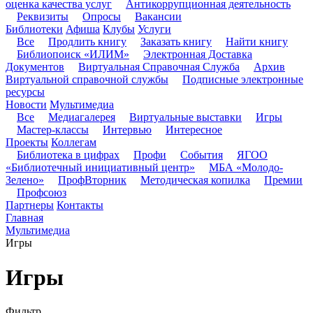
оценка качества услуг
Антикоррупционная деятельность
Реквизиты
Опросы
Вакансии
Библиотеки
Афиша
Клубы
Услуги
Все
Продлить книгу
Заказать книгу
Найти книгу
Библиопоиск «ИЛИМ»
Электронная Доставка
Документов
Виртуальная Справочная Служба
Архив
Виртуальной справочной службы
Подписные электронные
ресурсы
Новости
Мультимедиа
Все
Медиагалерея
Виртуальные выставки
Игры
Мастер-классы
Интервью
Интересное
Проекты
Коллегам
Библиотека в цифрах
Профи
События
ЯГОО
«Библиотечный инициативный центр»
МБА «Молодо-
Зелено»
ПрофВторник
Методическая копилка
Премии
Профсоюз
Партнеры
Контакты
Главная
Мультимедиа
Игры
Игры
Фильтр