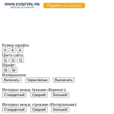
Продолжая пользоваться этим сайтом, вы соглашаетесь на
использование cookie и обработку данных в соответствии с
Политикой сайта в области обработки и защиты
персональных данных
. Обратите внимание, что в случае, если
использование сайтом файлов cookie отключено, некоторые
возможности сайта могут быть отображены некорректно.
Согласен
Размер шрифта:
А
А
А
Цвета сайта:
Ц
Ц
Ц
Шрифт:
Ш
Ш
Изображения:
Включить
Черно-белые
Выключить
Интервал между буквами (Кернинг):
Стандартный
Средний
Большой
Интервал между строками (Интерлиньяж):
Стандартный
Средний
Большой