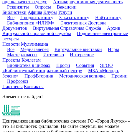
оценка качества услуг
Антикоррупционная деятельность
Реквизиты
Опросы
Вакансии
Библиотеки
Афиша
Клубы
Услуги
Все
Продлить книгу
Заказать книгу
Найти книгу
Библиопоиск «ИЛИМ»
Электронная Доставка
Документов
Виртуальная Справочная Служба
Архив
Виртуальной справочной службы
Подписные электронные
ресурсы
Новости
Мультимедиа
Все
Медиагалерея
Виртуальные выставки
Игры
Мастер-классы
Интервью
Интересное
Проекты
Коллегам
Библиотека в цифрах
Профи
События
ЯГОО
«Библиотечный инициативный центр»
МБА «Молодо-
Зелено»
ПрофВторник
Методическая копилка
Премии
Профсоюз
Партнеры
Контакты
Элемент не найден!
Централизованная библиотечная система ГО «Город Якутск» -
это 18 библиотек-филиалов. На сайте cbsykt.ru вы можете
узнать новости из мира библиотек, стать участником акций,