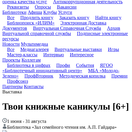
оценка качества услуг
Антикоррупционная деятельность
Реквизиты
Опросы
Вакансии
Библиотеки
Афиша
Клубы
Услуги
Все
Продлить книгу
Заказать книгу
Найти книгу
Библиопоиск «ИЛИМ»
Электронная Доставка
Документов
Виртуальная Справочная Служба
Архив
Виртуальной справочной службы
Подписные электронные
ресурсы
Новости
Мультимедиа
Все
Медиагалерея
Виртуальные выставки
Игры
Мастер-классы
Интервью
Интересное
Проекты
Коллегам
Библиотека в цифрах
Профи
События
ЯГОО
«Библиотечный инициативный центр»
МБА «Молодо-
Зелено»
ПрофВторник
Методическая копилка
Премии
Профсоюз
Партнеры
Контакты
Выставка
Твои книжные каникулы
[6+]
1 июня - 31 августа
Библиотека «Зал семейного чтения им. А.П. Гайдара»