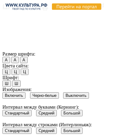
Продолжая пользоваться этим сайтом, вы соглашаетесь на
использование cookie и обработку данных в соответствии с
Политикой сайта в области обработки и защиты
персональных данных
. Обратите внимание, что в случае, если
использование сайтом файлов cookie отключено, некоторые
возможности сайта могут быть отображены некорректно.
Согласен
Размер шрифта:
А
А
А
Цвета сайта:
Ц
Ц
Ц
Шрифт:
Ш
Ш
Изображения:
Включить
Черно-белые
Выключить
Интервал между буквами (Кернинг):
Стандартный
Средний
Большой
Интервал между строками (Интерлиньяж):
Стандартный
Средний
Большой