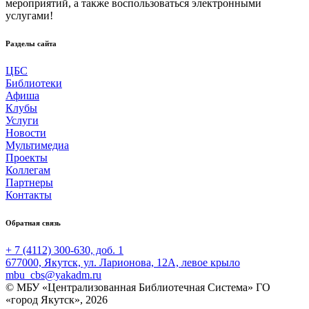
мероприятий, а также воспользоваться электронными
услугами!
Разделы сайта
ЦБС
Библиотеки
Афиша
Клубы
Услуги
Новости
Мультимедиа
Проекты
Коллегам
Партнеры
Контакты
Обратная связь
+ 7 (4112) 300-630, доб. 1
677000, Якутск, ул. Ларионова, 12А, левое крыло
mbu_cbs@yakadm.ru
© МБУ «Централизованная Библиотечная Система» ГО
«город Якутск», 2026