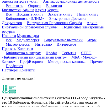
оценка качества услуг
Антикоррупционная деятельность
Реквизиты
Опросы
Вакансии
Библиотеки
Афиша
Клубы
Услуги
Все
Продлить книгу
Заказать книгу
Найти книгу
Библиопоиск «ИЛИМ»
Электронная Доставка
Документов
Виртуальная Справочная Служба
Архив
Виртуальной справочной службы
Подписные электронные
ресурсы
Новости
Мультимедиа
Все
Медиагалерея
Виртуальные выставки
Игры
Мастер-классы
Интервью
Интересное
Проекты
Коллегам
Библиотека в цифрах
Профи
События
ЯГОО
«Библиотечный инициативный центр»
МБА «Молодо-
Зелено»
ПрофВторник
Методическая копилка
Премии
Профсоюз
Партнеры
Контакты
Элемент не найден!
Централизованная библиотечная система ГО «Город Якутск» -
это 18 библиотек-филиалов. На сайте cbsykt.ru вы можете
узнать новости из мира библиотек, стать участником акций,