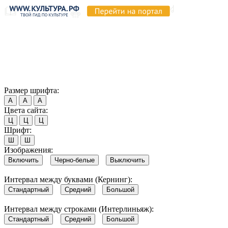
Продолжая пользоваться этим сайтом, вы соглашаетесь на
использование cookie и обработку данных в соответствии с
Политикой сайта в области обработки и защиты
персональных данных
. Обратите внимание, что в случае, если
использование сайтом файлов cookie отключено, некоторые
возможности сайта могут быть отображены некорректно.
Согласен
Размер шрифта:
А
А
А
Цвета сайта:
Ц
Ц
Ц
Шрифт:
Ш
Ш
Изображения:
Включить
Черно-белые
Выключить
Интервал между буквами (Кернинг):
Стандартный
Средний
Большой
Интервал между строками (Интерлиньяж):
Стандартный
Средний
Большой