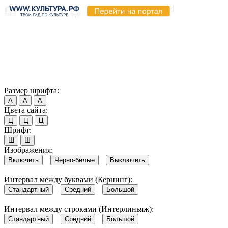
Продолжая пользоваться этим сайтом, вы соглашаетесь на
использование cookie и обработку данных в соответствии с
Политикой сайта в области обработки и защиты
персональных данных
. Обратите внимание, что в случае, если
использование сайтом файлов cookie отключено, некоторые
возможности сайта могут быть отображены некорректно.
Согласен
Размер шрифта:
А
А
А
Цвета сайта:
Ц
Ц
Ц
Шрифт:
Ш
Ш
Изображения:
Включить
Черно-белые
Выключить
Интервал между буквами (Кернинг):
Стандартный
Средний
Большой
Интервал между строками (Интерлиньяж):
Стандартный
Средний
Большой