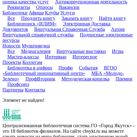
оценка качества услуг
Антикоррупционная деятельность
Реквизиты
Опросы
Вакансии
Библиотеки
Афиша
Клубы
Услуги
Все
Продлить книгу
Заказать книгу
Найти книгу
Библиопоиск «ИЛИМ»
Электронная Доставка
Документов
Виртуальная Справочная Служба
Архив
Виртуальной справочной службы
Подписные электронные
ресурсы
Новости
Мультимедиа
Все
Медиагалерея
Виртуальные выставки
Игры
Мастер-классы
Интервью
Интересное
Проекты
Коллегам
Библиотека в цифрах
Профи
События
ЯГОО
«Библиотечный инициативный центр»
МБА «Молодо-
Зелено»
ПрофВторник
Методическая копилка
Премии
Профсоюз
Партнеры
Контакты
Элемент не найден!
Централизованная библиотечная система ГО «Город Якутск» -
это 18 библиотек-филиалов. На сайте cbsykt.ru вы можете
узнать новости из мира библиотек, стать участником акций,