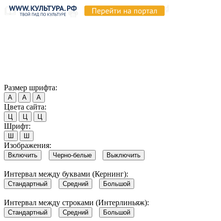
Продолжая пользоваться этим сайтом, вы соглашаетесь на
использование cookie и обработку данных в соответствии с
Политикой сайта в области обработки и защиты
персональных данных
. Обратите внимание, что в случае, если
использование сайтом файлов cookie отключено, некоторые
возможности сайта могут быть отображены некорректно.
Согласен
Размер шрифта:
А
А
А
Цвета сайта:
Ц
Ц
Ц
Шрифт:
Ш
Ш
Изображения:
Включить
Черно-белые
Выключить
Интервал между буквами (Кернинг):
Стандартный
Средний
Большой
Интервал между строками (Интерлиньяж):
Стандартный
Средний
Большой