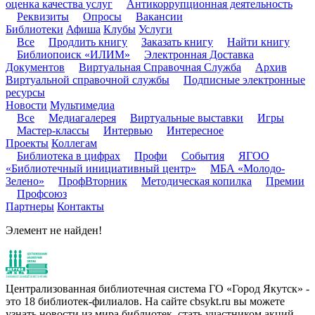
оценка качества услуг
Антикоррупционная деятельность
Реквизиты
Опросы
Вакансии
Библиотеки
Афиша
Клубы
Услуги
Все
Продлить книгу
Заказать книгу
Найти книгу
Библиопоиск «ИЛИМ»
Электронная Доставка
Документов
Виртуальная Справочная Служба
Архив
Виртуальной справочной службы
Подписные электронные
ресурсы
Новости
Мультимедиа
Все
Медиагалерея
Виртуальные выставки
Игры
Мастер-классы
Интервью
Интересное
Проекты
Коллегам
Библиотека в цифрах
Профи
События
ЯГОО
«Библиотечный инициативный центр»
МБА «Молодо-
Зелено»
ПрофВторник
Методическая копилка
Премии
Профсоюз
Партнеры
Контакты
Элемент не найден!
Централизованная библиотечная система ГО «Город Якутск» -
это 18 библиотек-филиалов. На сайте cbsykt.ru вы можете
узнать новости из мира библиотек, стать участником акций,