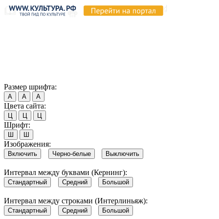
Продолжая пользоваться этим сайтом, вы соглашаетесь на
использование cookie и обработку данных в соответствии с
Политикой сайта в области обработки и защиты
персональных данных
. Обратите внимание, что в случае, если
использование сайтом файлов cookie отключено, некоторые
возможности сайта могут быть отображены некорректно.
Согласен
Размер шрифта:
А
А
А
Цвета сайта:
Ц
Ц
Ц
Шрифт:
Ш
Ш
Изображения:
Включить
Черно-белые
Выключить
Интервал между буквами (Кернинг):
Стандартный
Средний
Большой
Интервал между строками (Интерлиньяж):
Стандартный
Средний
Большой