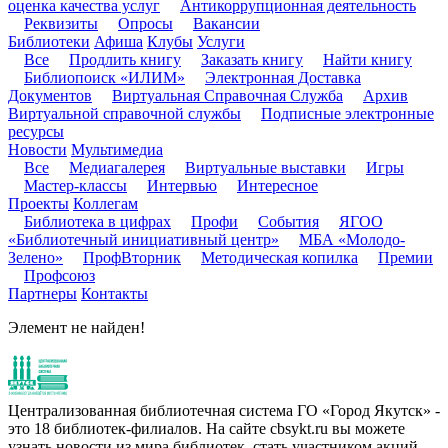
оценка качества услуг
Антикоррупционная деятельность
Реквизиты
Опросы
Вакансии
Библиотеки
Афиша
Клубы
Услуги
Все
Продлить книгу
Заказать книгу
Найти книгу
Библиопоиск «ИЛИМ»
Электронная Доставка
Документов
Виртуальная Справочная Служба
Архив
Виртуальной справочной службы
Подписные электронные
ресурсы
Новости
Мультимедиа
Все
Медиагалерея
Виртуальные выставки
Игры
Мастер-классы
Интервью
Интересное
Проекты
Коллегам
Библиотека в цифрах
Профи
События
ЯГОО
«Библиотечный инициативный центр»
МБА «Молодо-
Зелено»
ПрофВторник
Методическая копилка
Премии
Профсоюз
Партнеры
Контакты
Элемент не найден!
Централизованная библиотечная система ГО «Город Якутск» -
это 18 библиотек-филиалов. На сайте cbsykt.ru вы можете
узнать новости из мира библиотек, стать участником акций,