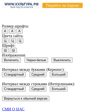
Продолжая пользоваться этим сайтом, вы соглашаетесь на испо
Обратите внимание, что в случае, если использование сайтом 
Согласен
Размер шрифта:
А
А
А
Цвета сайта:
Ц
Ц
Ц
Шрифт:
Ш
Ш
Изображения:
Включить
Черно-белые
Выключить
Интервал между буквами (Кернинг):
Стандартный
Средний
Большой
Интервал между строками (Интерлиньяж):
Стандартный
Средний
Большой
Вернуться к обычной версии
СМИ О НАС