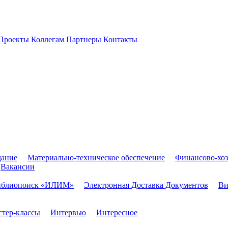
Проекты
Коллегам
Партнеры
Контакты
дание
Материально-техническое обеспечение
Финансово-хоз
Вакансии
иблиопоиск «ИЛИМ»
Электронная Доставка Документов
Ви
тер-классы
Интервью
Интересное