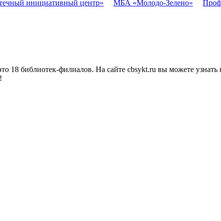
течный инициативный центр»
МБА «Молодо-Зелено»
Проф
о 18 библиотек-филиалов. На сайте cbsykt.ru вы можете узнать 
!