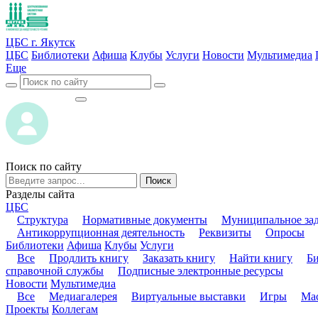
ЦБС г. Якутск
ЦБС
Библиотеки
Афиша
Клубы
Услуги
Новости
Мультимедиа
Еще
ВОЙТИ
ВОЙТИ
Поиск по сайту
Поиск
Разделы сайта
ЦБС
Структура
Нормативные документы
Муниципальное за
Антикоррупционная деятельность
Реквизиты
Опросы
Библиотеки
Афиша
Клубы
Услуги
Все
Продлить книгу
Заказать книгу
Найти книгу
Б
справочной службы
Подписные электронные ресурсы
Новости
Мультимедиа
Все
Медиагалерея
Виртуальные выставки
Игры
Мас
Проекты
Коллегам