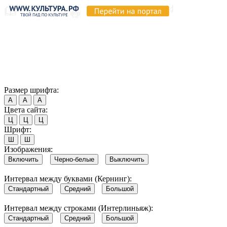
Продолжая пользоваться этим сайтом, вы соглашаетесь на
использование cookie и обработку данных в соответствии с
Политикой сайта в области обработки и защиты
персональных данных
. Обратите внимание, что в случае, если
использование сайтом файлов cookie отключено, некоторые
возможности сайта могут быть отображены некорректно.
Согласен
Размер шрифта:
А
А
А
Цвета сайта:
Ц
Ц
Ц
Шрифт:
Ш
Ш
Изображения:
Включить
Черно-белые
Выключить
Интервал между буквами (Кернинг):
Стандартный
Средний
Большой
Интервал между строками (Интерлиньяж):
Стандартный
Средний
Большой