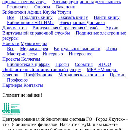
оценка качества услуг
Антикоррупционная деятельность
Реквизиты
Опросы
Вакансии
Библиотеки
Афиша
Клубы
Услуги
Все
Продлить книгу
Заказать книгу
Найти книгу
Библиопоиск «ИЛИМ»
Электронная Доставка
Документов
Виртуальная Справочная Служба
Архив
Виртуальной справочной службы
Подписные электронные
ресурсы
Новости
Мультимедиа
Все
Медиагалерея
Виртуальные выставки
Игры
Мастер-классы
Интервью
Интересное
Проекты
Коллегам
Библиотека в цифрах
Профи
События
ЯГОО
«Библиотечный инициативный центр»
МБА «Молодо-
Зелено»
ПрофВторник
Методическая копилка
Премии
Профсоюз
Партнеры
Контакты
Элемент не найден!
Централизованная библиотечная система ГО «Город Якутск» -
это 18 библиотек-филиалов. На сайте cbsykt.ru вы можете
узнать новости из мира библиотек, стать участником акций,