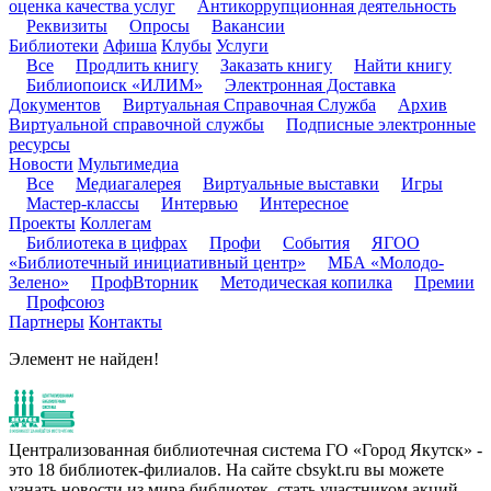
оценка качества услуг
Антикоррупционная деятельность
Реквизиты
Опросы
Вакансии
Библиотеки
Афиша
Клубы
Услуги
Все
Продлить книгу
Заказать книгу
Найти книгу
Библиопоиск «ИЛИМ»
Электронная Доставка
Документов
Виртуальная Справочная Служба
Архив
Виртуальной справочной службы
Подписные электронные
ресурсы
Новости
Мультимедиа
Все
Медиагалерея
Виртуальные выставки
Игры
Мастер-классы
Интервью
Интересное
Проекты
Коллегам
Библиотека в цифрах
Профи
События
ЯГОО
«Библиотечный инициативный центр»
МБА «Молодо-
Зелено»
ПрофВторник
Методическая копилка
Премии
Профсоюз
Партнеры
Контакты
Элемент не найден!
Централизованная библиотечная система ГО «Город Якутск» -
это 18 библиотек-филиалов. На сайте cbsykt.ru вы можете
узнать новости из мира библиотек, стать участником акций,