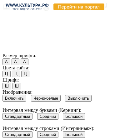
Продолжая пользоваться этим сайтом, вы соглашаетесь на
использование cookie и обработку данных в соответствии с
Политикой сайта в области обработки и защиты
персональных данных
. Обратите внимание, что в случае, если
использование сайтом файлов cookie отключено, некоторые
возможности сайта могут быть отображены некорректно.
Согласен
Размер шрифта:
А
А
А
Цвета сайта:
Ц
Ц
Ц
Шрифт:
Ш
Ш
Изображения:
Включить
Черно-белые
Выключить
Интервал между буквами (Кернинг):
Стандартный
Средний
Большой
Интервал между строками (Интерлиньяж):
Стандартный
Средний
Большой