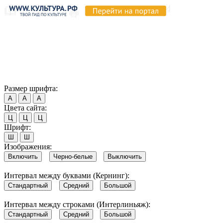
Продолжая пользоваться этим сайтом, вы соглашаетесь на
использование cookie и обработку данных в соответствии с
Политикой сайта в области обработки и защиты
персональных данных
. Обратите внимание, что в случае, если
использование сайтом файлов cookie отключено, некоторые
возможности сайта могут быть отображены некорректно.
Согласен
Размер шрифта:
А
А
А
Цвета сайта:
Ц
Ц
Ц
Шрифт:
Ш
Ш
Изображения:
Включить
Черно-белые
Выключить
Интервал между буквами (Кернинг):
Стандартный
Средний
Большой
Интервал между строками (Интерлиньяж):
Стандартный
Средний
Большой