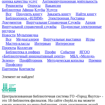
оценка качества услуг
Антикоррупционная деятельность
Реквизиты
Опросы
Вакансии
Библиотеки
Афиша
Клубы
Услуги
Все
Продлить книгу
Заказать книгу
Найти книгу
Библиопоиск «ИЛИМ»
Электронная Доставка
Документов
Виртуальная Справочная Служба
Архив
Виртуальной справочной службы
Подписные электронные
ресурсы
Новости
Мультимедиа
Все
Медиагалерея
Виртуальные выставки
Игры
Мастер-классы
Интервью
Интересное
Проекты
Коллегам
Библиотека в цифрах
Профи
События
ЯГОО
«Библиотечный инициативный центр»
МБА «Молодо-
Зелено»
ПрофВторник
Методическая копилка
Премии
Профсоюз
Партнеры
Контакты
Элемент не найден!
Централизованная библиотечная система ГО «Город Якутск» -
это 18 библиотек-филиалов. На сайте cbsykt.ru вы можете
узнать новости из мира библиотек, стать участником акций,