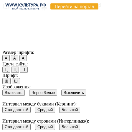
Продолжая пользоваться этим сайтом, вы соглашаетесь на
использование cookie и обработку данных в соответствии с
Политикой сайта в области обработки и защиты
персональных данных
. Обратите внимание, что в случае, если
использование сайтом файлов cookie отключено, некоторые
возможности сайта могут быть отображены некорректно.
Согласен
Размер шрифта:
А
А
А
Цвета сайта:
Ц
Ц
Ц
Шрифт:
Ш
Ш
Изображения:
Включить
Черно-белые
Выключить
Интервал между буквами (Кернинг):
Стандартный
Средний
Большой
Интервал между строками (Интерлиньяж):
Стандартный
Средний
Большой