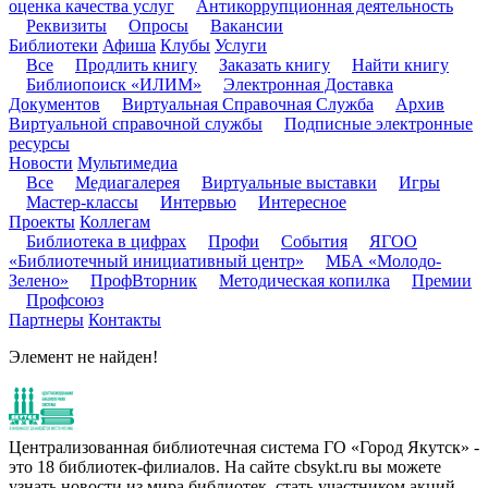
оценка качества услуг
Антикоррупционная деятельность
Реквизиты
Опросы
Вакансии
Библиотеки
Афиша
Клубы
Услуги
Все
Продлить книгу
Заказать книгу
Найти книгу
Библиопоиск «ИЛИМ»
Электронная Доставка
Документов
Виртуальная Справочная Служба
Архив
Виртуальной справочной службы
Подписные электронные
ресурсы
Новости
Мультимедиа
Все
Медиагалерея
Виртуальные выставки
Игры
Мастер-классы
Интервью
Интересное
Проекты
Коллегам
Библиотека в цифрах
Профи
События
ЯГОО
«Библиотечный инициативный центр»
МБА «Молодо-
Зелено»
ПрофВторник
Методическая копилка
Премии
Профсоюз
Партнеры
Контакты
Элемент не найден!
Централизованная библиотечная система ГО «Город Якутск» -
это 18 библиотек-филиалов. На сайте cbsykt.ru вы можете
узнать новости из мира библиотек, стать участником акций,