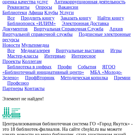
оценка качества услуг
Антикоррупционная деятельность
Реквизиты
Опросы
Вакансии
Библиотеки
Афиша
Клубы
Услуги
Все
Продлить книгу
Заказать книгу
Найти книгу
Библиопоиск «ИЛИМ»
Электронная Доставка
Документов
Виртуальная Справочная Служба
Архив
Виртуальной справочной службы
Подписные электронные
ресурсы
Новости
Мультимедиа
Все
Медиагалерея
Виртуальные выставки
Игры
Мастер-классы
Интервью
Интересное
Проекты
Коллегам
Библиотека в цифрах
Профи
События
ЯГОО
«Библиотечный инициативный центр»
МБА «Молодо-
Зелено»
ПрофВторник
Методическая копилка
Премии
Профсоюз
Партнеры
Контакты
Элемент не найден!
Централизованная библиотечная система ГО «Город Якутск» -
это 18 библиотек-филиалов. На сайте cbsykt.ru вы можете
узнать новости из мира библиотек, стать участником акций,