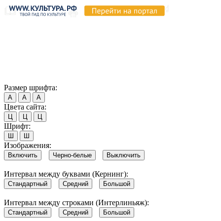
Продолжая пользоваться этим сайтом, вы соглашаетесь на
использование cookie и обработку данных в соответствии с
Политикой сайта в области обработки и защиты
персональных данных
. Обратите внимание, что в случае, если
использование сайтом файлов cookie отключено, некоторые
возможности сайта могут быть отображены некорректно.
Согласен
Размер шрифта:
А
А
А
Цвета сайта:
Ц
Ц
Ц
Шрифт:
Ш
Ш
Изображения:
Включить
Черно-белые
Выключить
Интервал между буквами (Кернинг):
Стандартный
Средний
Большой
Интервал между строками (Интерлиньяж):
Стандартный
Средний
Большой