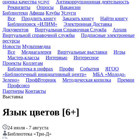
оценка качества услуг
Антикоррупционная деятельность
Реквизиты
Опросы
Вакансии
Библиотеки
Афиша
Клубы
Услуги
Все
Продлить книгу
Заказать книгу
Найти книгу
Библиопоиск «ИЛИМ»
Электронная Доставка
Документов
Виртуальная Справочная Служба
Архив
Виртуальной справочной службы
Подписные электронные
ресурсы
Новости
Мультимедиа
Все
Медиагалерея
Виртуальные выставки
Игры
Мастер-классы
Интервью
Интересное
Проекты
Коллегам
Библиотека в цифрах
Профи
События
ЯГОО
«Библиотечный инициативный центр»
МБА «Молодо-
Зелено»
ПрофВторник
Методическая копилка
Премии
Профсоюз
Партнеры
Контакты
Выставка
Язык цветов
[6+]
24 июля - 7 августа
Библиотека «Три-Д»