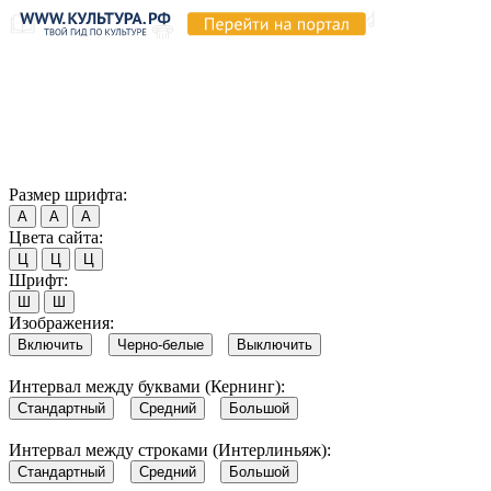
Продолжая пользоваться этим сайтом, вы соглашаетесь на
использование cookie и обработку данных в соответствии с
Политикой сайта в области обработки и защиты
персональных данных
. Обратите внимание, что в случае, если
использование сайтом файлов cookie отключено, некоторые
возможности сайта могут быть отображены некорректно.
Согласен
Размер шрифта:
А
А
А
Цвета сайта:
Ц
Ц
Ц
Шрифт:
Ш
Ш
Изображения:
Включить
Черно-белые
Выключить
Интервал между буквами (Кернинг):
Стандартный
Средний
Большой
Интервал между строками (Интерлиньяж):
Стандартный
Средний
Большой