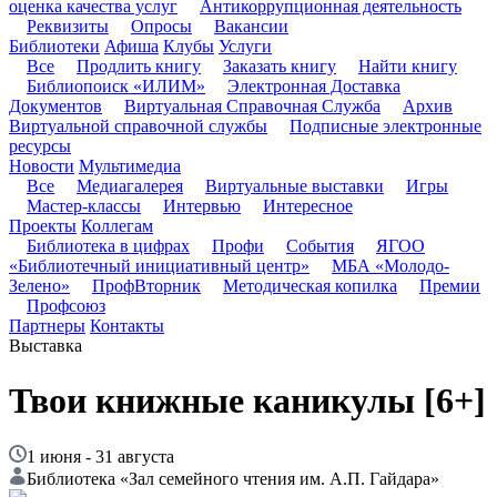
оценка качества услуг
Антикоррупционная деятельность
Реквизиты
Опросы
Вакансии
Библиотеки
Афиша
Клубы
Услуги
Все
Продлить книгу
Заказать книгу
Найти книгу
Библиопоиск «ИЛИМ»
Электронная Доставка
Документов
Виртуальная Справочная Служба
Архив
Виртуальной справочной службы
Подписные электронные
ресурсы
Новости
Мультимедиа
Все
Медиагалерея
Виртуальные выставки
Игры
Мастер-классы
Интервью
Интересное
Проекты
Коллегам
Библиотека в цифрах
Профи
События
ЯГОО
«Библиотечный инициативный центр»
МБА «Молодо-
Зелено»
ПрофВторник
Методическая копилка
Премии
Профсоюз
Партнеры
Контакты
Выставка
Твои книжные каникулы
[6+]
1 июня - 31 августа
Библиотека «Зал семейного чтения им. А.П. Гайдара»