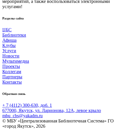
мероприятий, а также воспользоваться электронными
услугами!
Разделы сайта
ЦБС
Библиотеки
Афиша
Клубы
Услуги
Новости
Мультимедиа
Проекты
Коллегам
Партнеры
Контакты
Обратная связь
+ 7 (4112) 300-630, доб. 1
677000, Якутск, ул. Ларионова, 12А, левое крыло
mbu_cbs@yakadm.ru
© МБУ «Централизованная Библиотечная Система» ГО
«город Якутск», 2026