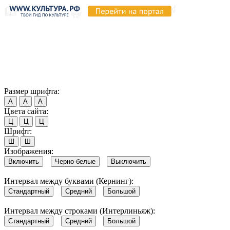
Продолжая пользоваться этим сайтом, вы соглашаетесь на
использование cookie и обработку данных в соответствии с
Политикой сайта в области обработки и защиты
персональных данных
. Обратите внимание, что в случае, если
использование сайтом файлов cookie отключено, некоторые
возможности сайта могут быть отображены некорректно.
Согласен
Размер шрифта:
А
А
А
Цвета сайта:
Ц
Ц
Ц
Шрифт:
Ш
Ш
Изображения:
Включить
Черно-белые
Выключить
Интервал между буквами (Кернинг):
Стандартный
Средний
Большой
Интервал между строками (Интерлиньяж):
Стандартный
Средний
Большой