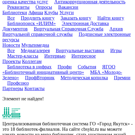
оценка качества услуг
Антикоррупционная деятельность
Реквизиты
Опросы
Вакансии
Библиотеки
Афиша
Клубы
Услуги
Все
Продлить книгу
Заказать книгу
Найти книгу
Библиопоиск «ИЛИМ»
Электронная Доставка
Документов
Виртуальная Справочная Служба
Архив
Виртуальной справочной службы
Подписные электронные
ресурсы
Новости
Мультимедиа
Все
Медиагалерея
Виртуальные выставки
Игры
Мастер-классы
Интервью
Интересное
Проекты
Коллегам
Библиотека в цифрах
Профи
События
ЯГОО
«Библиотечный инициативный центр»
МБА «Молодо-
Зелено»
ПрофВторник
Методическая копилка
Премии
Профсоюз
Партнеры
Контакты
Элемент не найден!
Централизованная библиотечная система ГО «Город Якутск» -
это 18 библиотек-филиалов. На сайте cbsykt.ru вы можете
узнать новости из мира библиотек, стать участником акций,