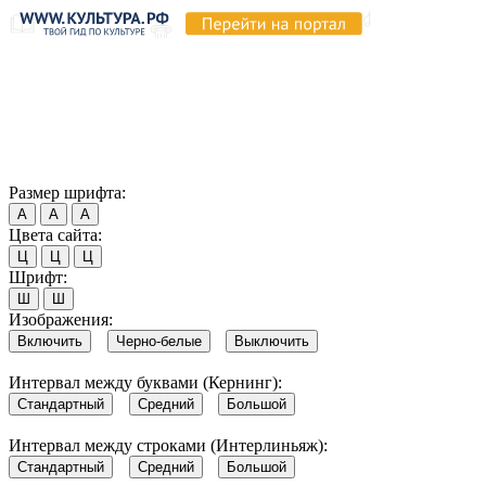
Продолжая пользоваться этим сайтом, вы соглашаетесь на
использование cookie и обработку данных в соответствии с
Политикой сайта в области обработки и защиты
персональных данных
. Обратите внимание, что в случае, если
использование сайтом файлов cookie отключено, некоторые
возможности сайта могут быть отображены некорректно.
Согласен
Размер шрифта:
А
А
А
Цвета сайта:
Ц
Ц
Ц
Шрифт:
Ш
Ш
Изображения:
Включить
Черно-белые
Выключить
Интервал между буквами (Кернинг):
Стандартный
Средний
Большой
Интервал между строками (Интерлиньяж):
Стандартный
Средний
Большой