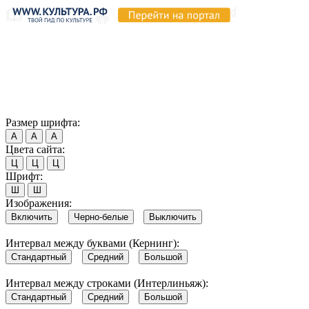
Продолжая пользоваться этим сайтом, вы соглашаетесь на
использование cookie и обработку данных в соответствии с
Политикой сайта в области обработки и защиты
персональных данных
. Обратите внимание, что в случае, если
использование сайтом файлов cookie отключено, некоторые
возможности сайта могут быть отображены некорректно.
Согласен
Размер шрифта:
А
А
А
Цвета сайта:
Ц
Ц
Ц
Шрифт:
Ш
Ш
Изображения:
Включить
Черно-белые
Выключить
Интервал между буквами (Кернинг):
Стандартный
Средний
Большой
Интервал между строками (Интерлиньяж):
Стандартный
Средний
Большой