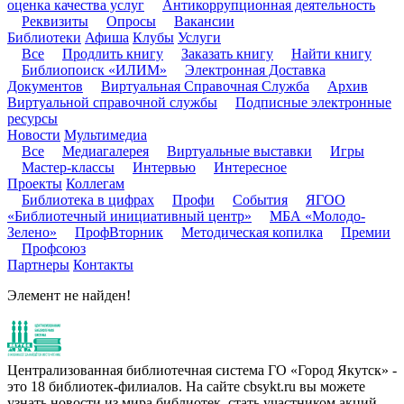
оценка качества услуг
Антикоррупционная деятельность
Реквизиты
Опросы
Вакансии
Библиотеки
Афиша
Клубы
Услуги
Все
Продлить книгу
Заказать книгу
Найти книгу
Библиопоиск «ИЛИМ»
Электронная Доставка
Документов
Виртуальная Справочная Служба
Архив
Виртуальной справочной службы
Подписные электронные
ресурсы
Новости
Мультимедиа
Все
Медиагалерея
Виртуальные выставки
Игры
Мастер-классы
Интервью
Интересное
Проекты
Коллегам
Библиотека в цифрах
Профи
События
ЯГОО
«Библиотечный инициативный центр»
МБА «Молодо-
Зелено»
ПрофВторник
Методическая копилка
Премии
Профсоюз
Партнеры
Контакты
Элемент не найден!
Централизованная библиотечная система ГО «Город Якутск» -
это 18 библиотек-филиалов. На сайте cbsykt.ru вы можете
узнать новости из мира библиотек, стать участником акций,