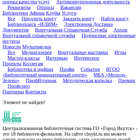
оценка качества услуг
Антикоррупционная деятельность
Реквизиты
Опросы
Вакансии
Библиотеки
Афиша
Клубы
Услуги
Все
Продлить книгу
Заказать книгу
Найти книгу
Библиопоиск «ИЛИМ»
Электронная Доставка
Документов
Виртуальная Справочная Служба
Архив
Виртуальной справочной службы
Подписные электронные
ресурсы
Новости
Мультимедиа
Все
Медиагалерея
Виртуальные выставки
Игры
Мастер-классы
Интервью
Интересное
Проекты
Коллегам
Библиотека в цифрах
Профи
События
ЯГОО
«Библиотечный инициативный центр»
МБА «Молодо-
Зелено»
ПрофВторник
Методическая копилка
Премии
Профсоюз
Партнеры
Контакты
Элемент не найден!
Централизованная библиотечная система ГО «Город Якутск» -
это 18 библиотек-филиалов. На сайте cbsykt.ru вы можете
узнать новости из мира библиотек, стать участником акций,