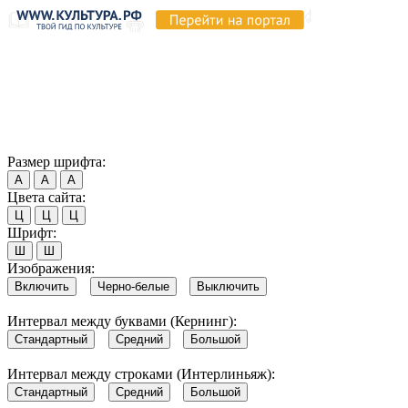
Продолжая пользоваться этим сайтом, вы соглашаетесь на
использование cookie и обработку данных в соответствии с
Политикой сайта в области обработки и защиты
персональных данных
. Обратите внимание, что в случае, если
использование сайтом файлов cookie отключено, некоторые
возможности сайта могут быть отображены некорректно.
Согласен
Размер шрифта:
А
А
А
Цвета сайта:
Ц
Ц
Ц
Шрифт:
Ш
Ш
Изображения:
Включить
Черно-белые
Выключить
Интервал между буквами (Кернинг):
Стандартный
Средний
Большой
Интервал между строками (Интерлиньяж):
Стандартный
Средний
Большой