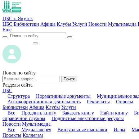
ЦБС г. Якутск
ЦБС
Библиотеки
Афиша
Клубы
Услуги
Новости
Мультимедиа
Еще
ВОЙТИ
ВОЙТИ
Поиск по сайту
Поиск
Разделы сайта
ЦБС
Структура
Нормативные документы
Муниципальное за
Антикоррупционная деятельность
Реквизиты
Опросы
Библиотеки
Афиша
Клубы
Услуги
Все
Продлить книгу
Заказать книгу
Найти книгу
Б
справочной службы
Подписные электронные ресурсы
Новости
Мультимедиа
Все
Медиагалерея
Виртуальные выставки
Игры
Мас
Проекты
Коллегам