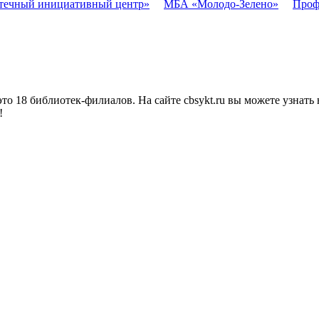
течный инициативный центр»
МБА «Молодо-Зелено»
Проф
о 18 библиотек-филиалов. На сайте cbsykt.ru вы можете узнать 
!