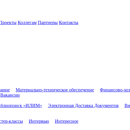
Проекты
Коллегам
Партнеры
Контакты
дание
Материально-техническое обеспечение
Финансово-хоз
Вакансии
иблиопоиск «ИЛИМ»
Электронная Доставка Документов
Ви
тер-классы
Интервью
Интересное