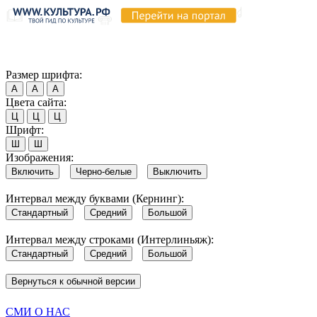
Продолжая пользоваться этим сайтом, вы соглашаетесь на испо
Обратите внимание, что в случае, если использование сайтом 
Согласен
Размер шрифта:
А
А
А
Цвета сайта:
Ц
Ц
Ц
Шрифт:
Ш
Ш
Изображения:
Включить
Черно-белые
Выключить
Интервал между буквами (Кернинг):
Стандартный
Средний
Большой
Интервал между строками (Интерлиньяж):
Стандартный
Средний
Большой
Вернуться к обычной версии
СМИ О НАС