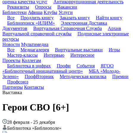
оценка качества услуг
Антикоррупционная деятельность
Реквизиты
Опросы
Вакансии
Библиотеки
Афиша
Клубы
Услуги
Все
Продлить книгу
Заказать книгу
Найти книгу
Библиопоиск «ИЛИМ»
Электронная Доставка
Документов
Виртуальная Справочная Служба
Архив
Виртуальной справочной службы
Подписные электронные
ресурсы
Новости
Мультимедиа
Все
Медиагалерея
Виртуальные выставки
Игры
Мастер-классы
Интервью
Интересное
Проекты
Коллегам
Библиотека в цифрах
Профи
События
ЯГОО
«Библиотечный инициативный центр»
МБА «Молодо-
Зелено»
ПрофВторник
Методическая копилка
Премии
Профсоюз
Партнеры
Контакты
Выставка
Герои СВО
[6+]
28 февраля - 25 декабря
Библиотека «Библиополе»