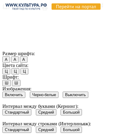
Продолжая пользоваться этим сайтом, вы соглашаетесь на
использование cookie и обработку данных в соответствии с
Политикой сайта в области обработки и защиты
персональных данных
. Обратите внимание, что в случае, если
использование сайтом файлов cookie отключено, некоторые
возможности сайта могут быть отображены некорректно.
Согласен
Размер шрифта:
А
А
А
Цвета сайта:
Ц
Ц
Ц
Шрифт:
Ш
Ш
Изображения:
Включить
Черно-белые
Выключить
Интервал между буквами (Кернинг):
Стандартный
Средний
Большой
Интервал между строками (Интерлиньяж):
Стандартный
Средний
Большой