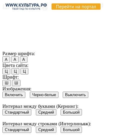
Продолжая пользоваться этим сайтом, вы соглашаетесь на
использование cookie и обработку данных в соответствии с
Политикой сайта в области обработки и защиты
персональных данных
. Обратите внимание, что в случае, если
использование сайтом файлов cookie отключено, некоторые
возможности сайта могут быть отображены некорректно.
Согласен
Размер шрифта:
А
А
А
Цвета сайта:
Ц
Ц
Ц
Шрифт:
Ш
Ш
Изображения:
Включить
Черно-белые
Выключить
Интервал между буквами (Кернинг):
Стандартный
Средний
Большой
Интервал между строками (Интерлиньяж):
Стандартный
Средний
Большой