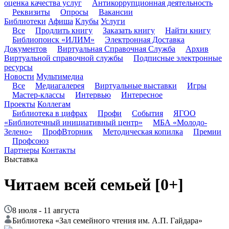
оценка качества услуг
Антикоррупционная деятельность
Реквизиты
Опросы
Вакансии
Библиотеки
Афиша
Клубы
Услуги
Все
Продлить книгу
Заказать книгу
Найти книгу
Библиопоиск «ИЛИМ»
Электронная Доставка
Документов
Виртуальная Справочная Служба
Архив
Виртуальной справочной службы
Подписные электронные
ресурсы
Новости
Мультимедиа
Все
Медиагалерея
Виртуальные выставки
Игры
Мастер-классы
Интервью
Интересное
Проекты
Коллегам
Библиотека в цифрах
Профи
События
ЯГОО
«Библиотечный инициативный центр»
МБА «Молодо-
Зелено»
ПрофВторник
Методическая копилка
Премии
Профсоюз
Партнеры
Контакты
Выставка
Читаем всей семьей
[0+]
8 июля - 11 августа
Библиотека «Зал семейного чтения им. А.П. Гайдара»