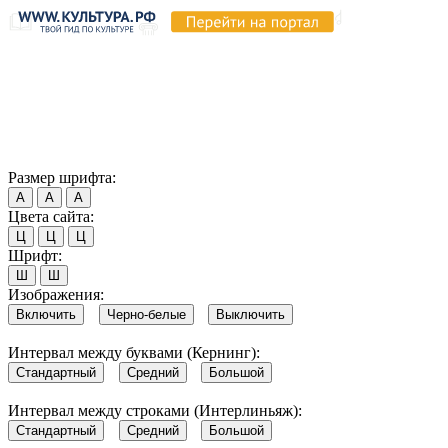
Продолжая пользоваться этим сайтом, вы соглашаетесь на
использование cookie и обработку данных в соответствии с
Политикой сайта в области обработки и защиты
персональных данных
. Обратите внимание, что в случае, если
использование сайтом файлов cookie отключено, некоторые
возможности сайта могут быть отображены некорректно.
Согласен
Размер шрифта:
А
А
А
Цвета сайта:
Ц
Ц
Ц
Шрифт:
Ш
Ш
Изображения:
Включить
Черно-белые
Выключить
Интервал между буквами (Кернинг):
Стандартный
Средний
Большой
Интервал между строками (Интерлиньяж):
Стандартный
Средний
Большой