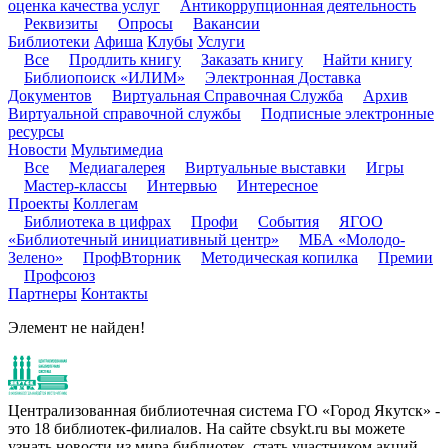
оценка качества услуг
Антикоррупционная деятельность
Реквизиты
Опросы
Вакансии
Библиотеки
Афиша
Клубы
Услуги
Все
Продлить книгу
Заказать книгу
Найти книгу
Библиопоиск «ИЛИМ»
Электронная Доставка
Документов
Виртуальная Справочная Служба
Архив
Виртуальной справочной службы
Подписные электронные
ресурсы
Новости
Мультимедиа
Все
Медиагалерея
Виртуальные выставки
Игры
Мастер-классы
Интервью
Интересное
Проекты
Коллегам
Библиотека в цифрах
Профи
События
ЯГОО
«Библиотечный инициативный центр»
МБА «Молодо-
Зелено»
ПрофВторник
Методическая копилка
Премии
Профсоюз
Партнеры
Контакты
Элемент не найден!
Централизованная библиотечная система ГО «Город Якутск» -
это 18 библиотек-филиалов. На сайте cbsykt.ru вы можете
узнать новости из мира библиотек, стать участником акций,