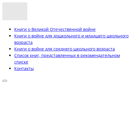
Книги о Великой Отечественной войне
Книги о войне для дошкольного и младшего школьного
возраста
Книги о войне для среднего школьного возраста
Список книг, представленных в рекомендательном
списке
Контакты
Продолжая пользоваться этим сайтом, вы соглашаетесь на
использование cookie и обработку данных в соответствии с
Политикой сайта в области обработки и защиты
персональных данных
. Обратите внимание, что в случае,
если использование сайтом файлов cookie отключено,
некоторые возможности сайта могут быть отображены
некорректно.
Согласен