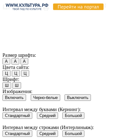
Продолжая пользоваться этим сайтом, вы соглашаетесь на
использование cookie и обработку данных в соответствии с
Политикой сайта в области обработки и защиты
персональных данных
. Обратите внимание, что в случае, если
использование сайтом файлов cookie отключено, некоторые
возможности сайта могут быть отображены некорректно.
Согласен
Размер шрифта:
А
А
А
Цвета сайта:
Ц
Ц
Ц
Шрифт:
Ш
Ш
Изображения:
Включить
Черно-белые
Выключить
Интервал между буквами (Кернинг):
Стандартный
Средний
Большой
Интервал между строками (Интерлиньяж):
Стандартный
Средний
Большой