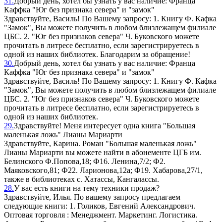
31.
Добрый день, хотел бы узнать у вас наличие: Франца
Каффкa "Юг без признака севера" и "замок"
Здравствуйте, Василь! По Вашему запросу: 1. Книгу Ф. Кафка
"Замок", Вы можете получить в любом близлежащем филиале
ЦБС. 2. "Юг без признаков севера" Ч. Буковского можете
прочитать в литресе бесплатно, если зарегистрируетесь в
одной из наших библиотек. Благодарим за обращение!
30.
Добрый день, хотел бы узнать у вас наличие: Франца
Каффкa "Юг без признака севера" и "замок"
Здравствуйте, Василь! По Вашему запросу: 1. Книгу Ф. Кафка
"Замок", Вы можете получить в любом близлежащем филиале
ЦБС. 2. "Юг без признаков севера" Ч. Буковского можете
прочитать в литресе бесплатно, если зарегистрируетесь в
одной из наших библиотек.
29.
Здравствуйте! Меня интересует одна книга "Большая
маленькая ложь" Лианы Мариарти
Здравствуйте, Карина. Роман "Большая маленькая ложь"
Лианы Мариарти вы можете найти в абонементе ЦГБ им.
Белинского Ф.Попова,18; Ф16. Ленина,7/2; Ф2.
Маяковского,81; Ф22. Ларионова,12а; Ф19. Хабарова,27/1,
также в библиотеках с. Хатассы, Кангалассы.
28.
У вас есть книги на тему техники продаж?
Здравствуйте, Илья. По вашему запросу предлагаем
следующие книги: 1. Голиков, Евгений Александрович.
Оптовая торговля : Менеджмент. Маркетинг. Логистика.