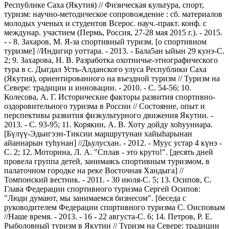
Республике Саха (Якутия) // Физическая культура, спорт,
туризм: научно-методическое сопровождение : сб. материалов
молодых ученых и студентов Всерос. науч.-практ. конф. с
междунар. участием (Пермь, Россия, 27-28 мая 2015 г.). - 2015.
- - 8. Захаров, М. Я-за спортивный туризм. [о спортивном
туризме] //Индигир уоттара. - 2013. - Бала5ан ыйын 29 кунэ-С.
2; 9. Захарова, Н. В. Разработка охотничье-этнографического
тура в с. Дыгдал Усть-Алданского улуса Республики Саха
(Якутия), ориентированного на въездной туризм // Туризм на
Севере: традиции и инновации. - 2010. - С. 54-56; 10.
Колесова, А. Г. Исторические факторы развития спортивно-
оздоровительного туризма в России // Состояние, опыт и
перспективы развития физкультурного движения Якутии. -
2013. - С. 93-95; 11. Корякин, А. В. Хоту дойду хоһууннара.
[Бүлүү-Эдьигээн-Тиксии маршрутунан хайыһарынан
айаннарын туһунан] //Дьулусхан. - 2012. - Муус устар 4 күнэ -
С. 2; 12. Моторина, Л. А. "Сплав - это круто!". [десять дней
провела группа детей, занимаясь спортивным туризмом, в
палаточном городке на реке Восточная Хандыга] //
Томпонский вестник. - 2011. - 30 июля-С. 5; 13. Осипов, С.
Глава Федерации спортивного туризма Сергей Осипов:
"Люди думают, мы занимаемся бизнесом". [беседа с
руководителем Федерации спортивного туризма С. Оисповым
//Наше время. - 2013. - 16 - 22 августа-С. 6; 14. Петров, Р. Е.
Рыболовный туризм в Якутии // Туризм на Севере: традиции