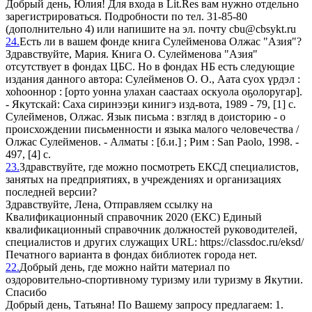
Добрый день, Юлия! Для входа в Lit.Res вам нужно отдельно
зарегистрироваться. Подробности по тел. 31-85-80
(дополнительно 4) или напишите на эл. почту cbu@cbsykt.ru
24.
Есть ли в вашем фонде книга Сулейменова Олжас "Азия"?
Здравствуйте, Мария. Книга О. Сулейменова "Азия"
отсутствует в фондах ЦБС. Но в фондах НБ есть следующие
издания данного автора: Сулейменов О. О., Аата суох үрдэл :
хоһооннор : [орто уонна улахан саастаах оскуола оҕолоругар].
- Якутскай: Саха сиринээҕи кинигэ изд-вота, 1989 - 79, [1] с.
Сулейменов, Олжас. Язык письма : взгляд в доисторию - о
происхождении письменности и языка малого человечества /
Олжас Сулейменов. - Алматы : [б.и.] ; Рим : San Paolo, 1998. -
497, [4] с.
23.
Здравствуйте, где можно посмотреть ЕКСД специалистов,
занятых на предприятиях, в учреждениях и организациях
последней версии?
Здравствуйте, Лена, Отправляем ссылку на
Квалификационный справочник 2020 (ЕКС) Единый
квалификационный справочник должностей руководителей,
специалистов и других служащих URL: https://classdoc.ru/eksd/
Печатного варианта в фондах библиотек города нет.
22.
Добрый день, где можно найти материал по
оздоровительно-спортивному туризму или туризму в Якутии.
Спасибо
Добрый день, Татьяна! По Вашему запросу предлагаем: 1.