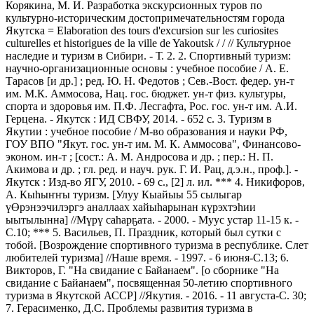
Корякина, М. И. Разработка экскурсионных туров по
культурно-историческим достопримечательностям города
Якутска = Elaboration des tours d'excursion sur les curiosites
culturelles et historigues de la ville de Yakoutsk / / // Культурное
наследие и туризм в Сибири. - Т. 2. 2. Спортивный туризм:
научно-организационные основы : учебное пособие / А. Е.
Тарасов [и др.] ; ред. Ю. Н. Федотов ; Сев.-Вост. федер. ун-т
им. М.К. Аммосова, Нац. гос. бюджет. ун-т физ. культуры,
спорта и здоровья им. П.Ф. Лесгафта, Рос. гос. ун-т им. А.И.
Герцена. - Якутск : ИД СВФУ, 2014. - 652 с. 3. Туризм в
Якутии : учебное пособие / М-во образования и науки РФ,
ГОУ ВПО "Якут. гос. ун-т им. М. К. Аммосова", Финансово-
эконом. ин-т ; [сост.: А. М. Андросова и др. ; пер.: Н. П.
Акимова и др. ; гл. ред. и науч. рук. Г. И. Рац, д.э.н., проф.]. -
Якутск : Изд-во ЯГУ, 2010. - 69 с., [2] л. ил. *** 4. Никифоров,
А. Кыһыҥҥы туризм. [Улуу Кыайыы 55 сылыгар
үӨрэнээчилэргэ аналлаах хайыһарынан күрэхтэһии
ыытылынна] //Мүрү саһарҕата. - 2000. - Муус устар 11-15 к. -
С.10; *** 5. Васильев, П. Праздник, который был сутки с
тобой. [Возрождение спортивного туризма в республике. Слет
любителей туризма] //Наше время. - 1997. - 6 июня-C.13; 6.
Викторов, Г. "На свидание с Байанаем". [о сборнике "На
свидание с Байанаем", посвященная 50-летию спортивного
туризма в Якутской АССР] //Якутия. - 2016. - 11 августа-С. 30;
7. Герасименко, Д.С. Проблемы развития туризма в