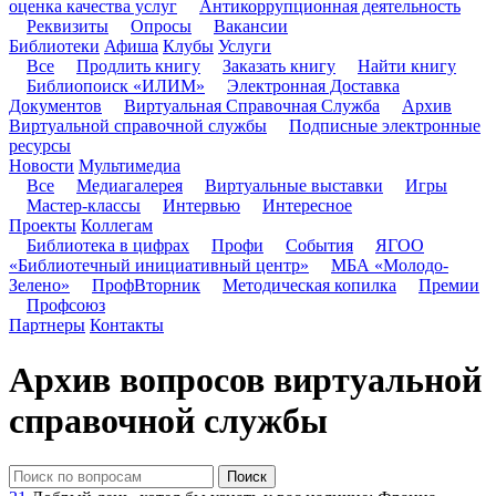
оценка качества услуг
Антикоррупционная деятельность
Реквизиты
Опросы
Вакансии
Библиотеки
Афиша
Клубы
Услуги
Все
Продлить книгу
Заказать книгу
Найти книгу
Библиопоиск «ИЛИМ»
Электронная Доставка
Документов
Виртуальная Справочная Служба
Архив
Виртуальной справочной службы
Подписные электронные
ресурсы
Новости
Мультимедиа
Все
Медиагалерея
Виртуальные выставки
Игры
Мастер-классы
Интервью
Интересное
Проекты
Коллегам
Библиотека в цифрах
Профи
События
ЯГОО
«Библиотечный инициативный центр»
МБА «Молодо-
Зелено»
ПрофВторник
Методическая копилка
Премии
Профсоюз
Партнеры
Контакты
Архив вопросов виртуальной
справочной службы
Поиск