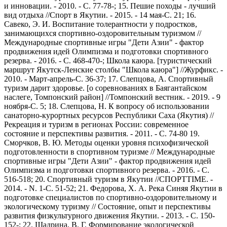
и инновации. - 2010. - С. 77-78-; 15. Пешие походы - лучший
вид отдыха //Спорт в Якутии. - 2015. - 14 мая-С. 21; 16.
Савеко, Э. И. Воспитание толерантности у подростков,
занимающихся спортивно-оздоровительным туризмом //
Международные спортивные игры "Дети Азии" - фактор
продвижения идей Олимпизма и подготовки спортивного
резерва. - 2016. - С. 468-470-; Школа каюра. [туристический
маршрут Якутск-Ленские столбы "Школа каюра"] //Журфикс. -
2010. - Март-апрель-С. 36-37; 17. Слепцова, А. Спортивный
туризм дарит здоровье. [о соревнованиях в Баягантайском
наслеге, Томпонский район] //Томпонский вестник. - 2019. - 9
ноября-С. 5; 18. Слепцова, Н. К вопросу об использовании
санаторно-курортных ресурсов Республики Саха (Якутия) //
Рекреация и туризм в регионах России: современное
состояние и перспективы развития. - 2011. - С. 74-80 19.
Сморчков, В. Ю. Методы оценки уровня психофизической
подготовленности в спортивном туризме // Международные
спортивные игры "Дети Азии" - фактор продвижения идей
Олимпизма и подготовки спортивного резерва. - 2016. - С.
516-518; 20. Спортивный туризм в Якутии //СПОРТТIME. -
2014. - N. 1-С. 51-52; 21. Федорова, Х. А. Река Синяя Якутии в
подготовке специалистов по спортивно-оздоровительному и
экологическому туризму // Состояние, опыт и перспективы
развития физкультурного движения Якутии. - 2013. - С. 150-
152-; 22. Шадрина, В. Г. Формирование экологической