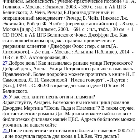
Финансы. Безопасность : учебно-практическое пособие / Е. А.
Голиков. - Москва : Экзамен, 2003. - 350 с. : ил. в АБ ЦГБ
Белинского; 2. Чейз, Ричард Б.Производственный и
операционный менеджмент / Ричард Б. Чейз, Николас Лж.
Эквилайн, Роберт Ф. Якобс ; [перевод с английского]. - 8 изд. -
Москва [и др.] : Вильямс, 2003. - 691 с. : ил., табл. ; 30 см. + 1
CD ROM. в АБ ЦГБ Белинского; Фокс, Джеффри Дж. Как
стать волшебником продаж : правила привлечения и
удержания клиентов / Джеффри Фокс ; пер. с англ.[А.
Лисовского]. - 2-е изд. - Москва : Альпина Паблишер, 2014. -
163 с. в Ф7. Автодорожная,40.
27.
Доброе день! Как называлась раньше улица Петровского?
Добрый день, Алена. Улица Петровского раньше называлась
Правленской. Более подробно можете прочитать в книге Н. Г.
Самсонова, Л. Н. Самсоновой "Имена говорят". - Якутск :
[Б.и.], 1993. - С. 86-90 в краеведческом отделе ЦГБ им. В.
Белинского.
26.
У вас есть книги песнь огня и пламени?
Здравствуйте, Андрей. Возможно вы искали цикл романов
Джорджа Мартина "Песнь Льда и Пламени"? В таком случае,
фантастические романы Дж. Мартина можете найти во всех
библиотеках-филиалах нашей ЦБС. Адреса библиотек можно
уточнить на нашем сайте
25.
После получения читательского билета с номером 0002521
, я не получила пароль для входа в Lit.Res. Что делать?