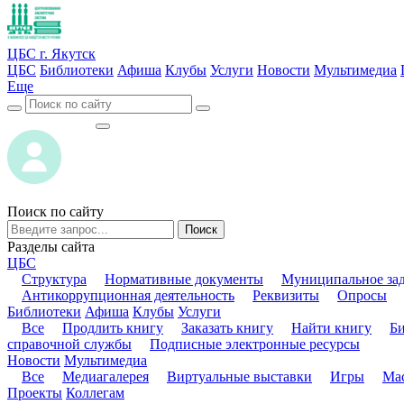
ЦБС г. Якутск
ЦБС
Библиотеки
Афиша
Клубы
Услуги
Новости
Мультимедиа
Еще
ВОЙТИ
ВОЙТИ
Поиск по сайту
Поиск
Разделы сайта
ЦБС
Структура
Нормативные документы
Муниципальное за
Антикоррупционная деятельность
Реквизиты
Опросы
Библиотеки
Афиша
Клубы
Услуги
Все
Продлить книгу
Заказать книгу
Найти книгу
Б
справочной службы
Подписные электронные ресурсы
Новости
Мультимедиа
Все
Медиагалерея
Виртуальные выставки
Игры
Мас
Проекты
Коллегам