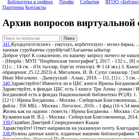
Библиотека в цифрах
Профи
События
ЯГОО «Библио
Партнеры
Контакты
Архив вопросов виртуальной
Поиск
341.
Куедьуппэтэххинэ - умуллуо, кербетеххунэ - мээнэ барыа, 
ханнык суруйааччы суруйбутай?Аагааччы ыйытар
Доброе утро! К сожалению, по вашему запросу ничего не нашли
- [Нюрба : МУП "Нюрбинская типография"], 2017. - 132 c., [8] л
[1] с. ; 14 см. - (Ох тыллар, бэргэн этиилэр). Ф 1 (4 экз.) 3. Кы
обращения: 25.12.2023) 4. Мигалкин, И. В. Сулус санаалар : [хоһ
Иван Мигалкин. - Дьокуускай : Алаас, 2019. – 111, [1] с. ; 5 см. 
340.
Здравствуйте! Имеются ли в ЦБС книги Ирины Богдановой? ht
Здравствуйте, в фондах ЦБС есть 1 книга: Три Анны : роман / И
Богдановой есть в фондах Национальной библиотеки РС(Я): 1. Тр
[12+] / Ирина Богданова. - Москва : Сибирская Благозвонница, 20
файла : 356 МБ). - Москва : Логосвос, 2016. - 1 фжд (16 ч 54 мин 
Жизнь как на ладони : повесть / Ирина Богданова. - Москва : Си
Кузьминская И. В.]. - Москва : Сибирская Благозвонница, 2014. 
339.
Скрябин Дмитрий Спиридонович Кыым
Здравствуйте! Ответ направили на указанную почту. Благодари
338.
Нужны данные книги, изданные вашими библиографами "Имен