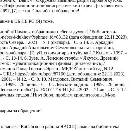
авочник). Вып. 4 / Окружная администрация города Якутска,
, Информационно-библиографический отдел ; [составители:
697, [7] с. : ил. Спасибо за обращение!
акже в ЭБ НБ РС (Я) тоже.
виной «Шаманы избранники небес и духов»] / библиотека-
-nebes-i-dukhov/?sphrase_id=83132 (дата обращения: 22.11.2023).
ь Севера. - 2021. - N 1 (октябрь). - С. 6-13. 3. Аркадий
тэрин Аркадий Анатольевич Семеновы кытта сэһэргэһии,
остуолбалара : [ЕлүӨнэ очуочтарын туһунан] // Кыым. - 1997. -
. - С. 13-14. 6. Зуев, А. Ленские столбы // Якутск. Древний
номох : мультипликационный фильм : [видеозапись] /
 Романов Гоша, Горохов Эрсан ; МБДОУ детский сад N 12
 URL: https://e.nlrs.ru/open/87100 (дата обращения: 22.11.2023).
- 2001. – N 12. - С. 8. 10. Магдюков, Виталий Семенович.
 1999. - 26 июня. - С. 10 ; Ленский водник. - 1999. - 26 июня. -
енские столбы"] // ЭХО СТОЛИЦЫ. - 2002. – 21 авг. - С. 5. 12.
к научных трудов / Ин-т биол. проблем криолитозоны, М-во
одарим за обращение!
го наслега Кобяйского района ЯАССР, слышала библиотека