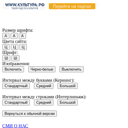
Продолжая пользоваться этим сайтом, вы соглашаетесь на испо
Обратите внимание, что в случае, если использование сайтом 
Согласен
Размер шрифта:
А
А
А
Цвета сайта:
Ц
Ц
Ц
Шрифт:
Ш
Ш
Изображения:
Включить
Черно-белые
Выключить
Интервал между буквами (Кернинг):
Стандартный
Средний
Большой
Интервал между строками (Интерлиньяж):
Стандартный
Средний
Большой
Вернуться к обычной версии
СМИ О НАС