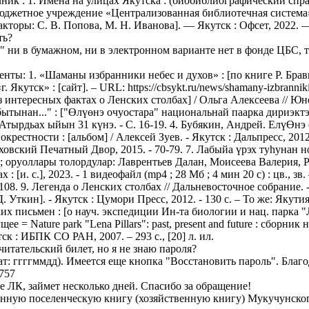
ник : 1. Имена на улицах Якутска : (биобиблиографический спр
юджетное учреждение «Централизованная библиотечная система»
акторы: С. В. Попова, М. Н. Иванова]. — Якутск : Офсет, 2022. — 
ть?
 ни в бумажном, ни в электронном варианте нет в фонде ЦБС, т
нты: 1. «Шаманы избранники небес и духов» : [по книге Р. Бра
кутск» : [сайт]. – URL: https://cbsykt.ru/news/shamany-izbranniki
 интересных фактах о Ленских столбах] / Ольга Алексеева // Юност
ытынан..." : ["Өлүөнэ очуостара" национальнай паарка дириэк
- Атырдьах ыйын 31 күнэ. - С. 16-19. 4. Бубякин, Андрей. ЕлүӨнэ 
 окрестности : [альбом] / Алексей Зуев. - Якутск : Дальпресс, 2012
Чеховский Печатный Двор, 2015. - 70-79. 7. Лабыйа үрэх туһунан 
а ; оруоллары толордулар: Лаврентьев Далан, Моисеева Валерия,
и. с.], 2023. - 1 видеофайл (mp4 ; 28 Мб ; 4 мин 20 с) : цв., зв. –
 108. 9. Легенда о Ленских столбах // Дальневосточное собрание. 
ткин]. - Якутск : Цумори Пресс, 2012. - 130 с. – То же: Якутия. -
х письмен : [о науч. экспедиции Ин-та биологии и нац. парка "Л
= Nature park "Lena Pillars": past, present and future : сборни
 : ИБПК СО РАН, 2007. – 293 с., [20] л. ил.
 читательский билет, но я не знаю пароля?
т: ггггммдд). Имеется еще кнопка "Восстановить пароль". Благ
757
е ЛК, займет несколько дней. Спасибо за обращение!
анную поселенческую книгу (хозяйственную книгу) Мукучунско