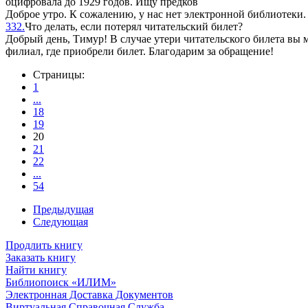
оцифровала до 1929 годов. Ищу предков
Доброе утро. К сожалению, у нас нет электронной библиотеки. 
332.
Что делать, если потерял читательский билет?
Добрый день, Тимур! В случае утери читательского билета вы 
филиал, где приобрели билет. Благодарим за обращение!
Страницы:
1
...
18
19
20
21
22
...
54
Предыдущая
Следующая
Продлить книгу
Заказать книгу
Найти книгу
Библиопоиск «ИЛИМ»
Электронная Доставка Документов
Виртуальная Справочная Служба