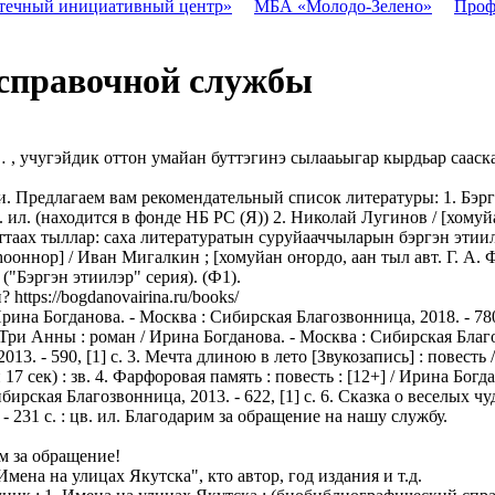
течный инициативный центр»
МБА «Молодо-Зелено»
Проф
 справочной службы
… , учугэйдик оттон умайан буттэгинэ сылааьыгар кырдьар саас
. Предлагаем вам рекомендательный список литературы: 1. Бэрг
. ил. (находится в фонде НБ РС (Я)) 2. Николай Лугинов / [хомуйа
наттаах тыллар: саха литературатын суруйааччыларын бэргэн этиилэрэ 
ооннор] / Иван Мигалкин ; [хомуйан оҥордо, аан тыл авт. Г. А. Фр
- ("Бэргэн этиилэр" серия). (Ф1).
tps://bogdanovairina.ru/books/
рина Богданова. - Москва : Сибирская Благозвонница, 2018. - 780
и Анны : роман / Ирина Богданова. - Москва : Сибирская Благозво
13. - 590, [1] с. 3. Мечта длиною в лето [Звукозапись] : повесть /
17 сек) : зв. 4. Фарфоровая память : повесть : [12+] / Ирина Богда
бирская Благозвонница, 2013. - 622, [1] с. 6. Сказка о веселых ч
- 231 с. : цв. ил. Благодарим за обращение на нашу службу.
м за обращение!
а на улицах Якутска", кто автор, год издания и т.д.