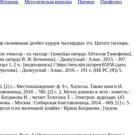
Вторник
Методическая копилка
Премии
Профсоюз
кар сыламныан диэбит курдук тыллардаах этэ. Цитата тыллара,
эн этиилэр - ох тыллар / [хомуйан оҥордо Айтилля Тимофеева].
н оҥордо В. И. Бочонина]. - Дьокуускай : Алаас, 2013. - 397,
1, 2 ч.: [видеозапись] // https://new.nlrs.ru/open/65958 (дата
олова]. - Дьокуускай : Алаас, 2016. – 191 с. (НБ РС (Я)) 5.
, [2] с.- Местонахождение: ф. 9 с. Хатассы. Также книги И.
нница, 2018. - 780, [2] с. 2. Мечта длиною в лето : повесть :
 Богданова И. ; читает Телегина Т. - Электрон. аудиодан. (43
нова. - Москва : Сибирская благозвонница, 2014. - 669, [1] с. 5.
удесах и их маленькой хозяйке / Ирина Богданова ; [худож.