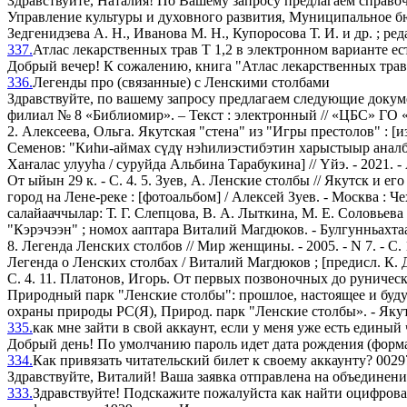
Здравствуйте, Наталия! По Вашему запросу предлагаем справоч
Управление культуры и духовного развития, Муниципальное б
Зедгенидзева А. Н., Иванова М. Н., Купоросова Т. И. и др. ; ред
337.
Атлас лекарственных трав Т 1,2 в электронном варианте ес
Добрый вечер! К сожалению, книга "Атлас лекарственных трав"
336.
Легенды про (связанные) с Ленскими столбами
Здравствуйте, по вашему запросу предлагаем следующие докуме
филиал № 8 «Библиомир». – Текст : электронный // «ЦБС» ГО «г. Я
2. Алексеева, Ольга. Якутская "стена" из "Игры престолов" : [из
Семенов: "Киһи-аймах сүдү нэһилиэстибэтин харыстыыр аналб
Хаҥалас улууһа / суруйда Альбина Тарабукина] // Үйэ. - 2021. 
От ыйын 29 к. - С. 4. 5. Зуев, А. Ленские столбы // Якутск и его
город на Лене-реке : [фотоальбом] / Алексей Зуев. - Москва : 
салайааччылар: Т. Г. Слепцова, В. А. Лыткина, М. Е. Соловьев
"Кэрэчээн" ; номох ааптара Виталий Магдюков. - Булгунньахтаах : [
8. Легенда Ленских столбов // Мир женщины. - 2005. - N 7. - С.
Легенда о Ленских столбах / Виталий Магдюков ; [предисл. К. Д. У
С. 4. 11. Платонов, Игорь. От первых позвоночных до рунически
Природный парк "Ленские столбы": прошлое, настоящее и будущее 
охраны природы РС(Я), Природ. парк "Ленские столбы». - Якутск
335.
как мне зайти в свой аккаунт, если у меня уже есть единый
Добрый день! По умолчанию пароль идет дата рождения (форма
334.
Как привязать читательский билет к своему аккаунту? 0029
Здравствуйте, Виталий! Ваша заявка отправлена на объединени
333.
Здравствуйте! Подскажите пожалуйста как найти оцифров