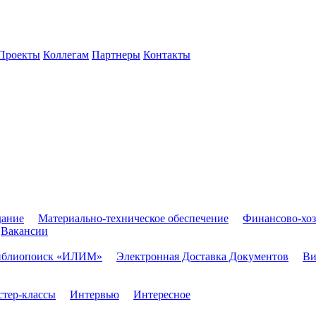
Проекты
Коллегам
Партнеры
Контакты
дание
Материально-техническое обеспечение
Финансово-хоз
Вакансии
иблиопоиск «ИЛИМ»
Электронная Доставка Документов
Ви
тер-классы
Интервью
Интересное