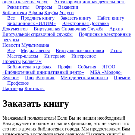
оценка качества услуг
Антикоррупционная деятельность
Реквизиты
Опросы
Вакансии
Библиотеки
Афиша
Клубы
Услуги
Все
Продлить книгу
Заказать книгу
Найти книгу
Библиопоиск «ИЛИМ»
Электронная Доставка
Документов
Виртуальная Справочная Служба
Архив
Виртуальной справочной службы
Подписные электронные
ресурсы
Новости
Мультимедиа
Все
Медиагалерея
Виртуальные выставки
Игры
Мастер-классы
Интервью
Интересное
Проекты
Коллегам
Библиотека в цифрах
Профи
События
ЯГОО
«Библиотечный инициативный центр»
МБА «Молодо-
Зелено»
ПрофВторник
Методическая копилка
Премии
Профсоюз
Партнеры
Контакты
Заказать книгу
Уважаемый пользователь! Если Вы не нашли необходимый
Вам документ в одном из наших филиалов, это не значит что
его нет в других библиотеках города. Мы предоставляем Вам
возможность воспользоваться сервисом "Заказать книгу" и