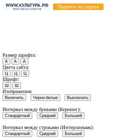
Продолжая пользоваться этим сайтом, вы соглашаетесь на
использование cookie и обработку данных в соответствии с
Политикой сайта в области обработки и защиты
персональных данных
. Обратите внимание, что в случае, если
использование сайтом файлов cookie отключено, некоторые
возможности сайта могут быть отображены некорректно.
Согласен
Размер шрифта:
А
А
А
Цвета сайта:
Ц
Ц
Ц
Шрифт:
Ш
Ш
Изображения:
Включить
Черно-белые
Выключить
Интервал между буквами (Кернинг):
Стандартный
Средний
Большой
Интервал между строками (Интерлиньяж):
Стандартный
Средний
Большой