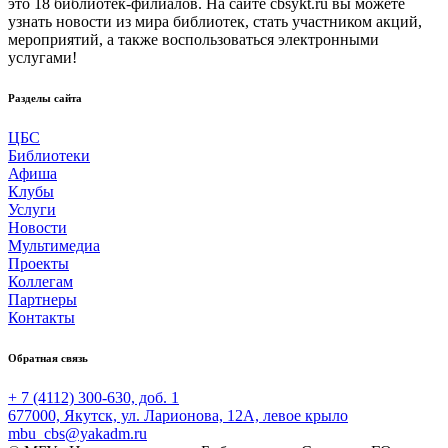
это 18 библиотек-филиалов. На сайте cbsykt.ru вы можете
узнать новости из мира библиотек, стать участником акций,
мероприятий, а также воспользоваться электронными
услугами!
Разделы сайта
ЦБС
Библиотеки
Афиша
Клубы
Услуги
Новости
Мультимедиа
Проекты
Коллегам
Партнеры
Контакты
Обратная связь
+ 7 (4112) 300-630, доб. 1
677000, Якутск, ул. Ларионова, 12А, левое крыло
mbu_cbs@yakadm.ru