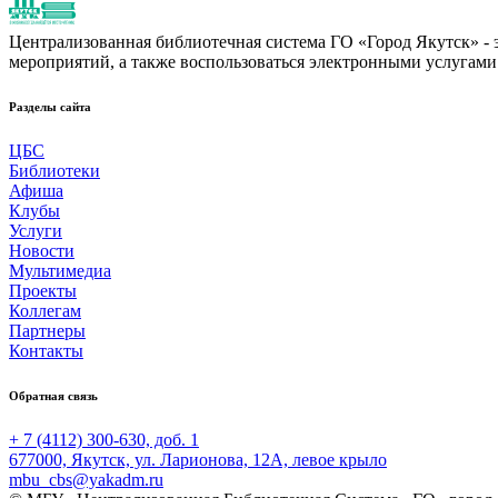
Централизованная библиотечная система ГО «Город Якутск» - эт
мероприятий, а также воспользоваться электронными услугами
Разделы сайта
ЦБС
Библиотеки
Афиша
Клубы
Услуги
Новости
Мультимедиа
Проекты
Коллегам
Партнеры
Контакты
Обратная связь
+ 7 (4112) 300-630, доб. 1
677000, Якутск, ул. Ларионова, 12А, левое крыло
mbu_cbs@yakadm.ru