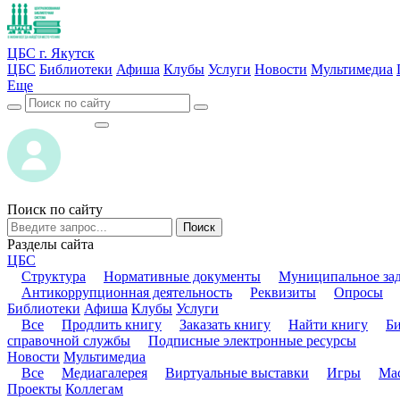
ЦБС г. Якутск
ЦБС
Библиотеки
Афиша
Клубы
Услуги
Новости
Мультимедиа
Еще
ВОЙТИ
ВОЙТИ
Поиск по сайту
Поиск
Разделы сайта
ЦБС
Структура
Нормативные документы
Муниципальное за
Антикоррупционная деятельность
Реквизиты
Опросы
Библиотеки
Афиша
Клубы
Услуги
Все
Продлить книгу
Заказать книгу
Найти книгу
Б
справочной службы
Подписные электронные ресурсы
Новости
Мультимедиа
Все
Медиагалерея
Виртуальные выставки
Игры
Мас
Проекты
Коллегам