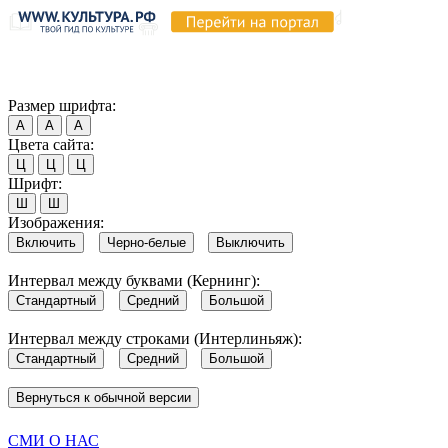
Продолжая пользоваться этим сайтом, вы соглашаетесь на испо
Обратите внимание, что в случае, если использование сайтом 
Согласен
Размер шрифта:
А
А
А
Цвета сайта:
Ц
Ц
Ц
Шрифт:
Ш
Ш
Изображения:
Включить
Черно-белые
Выключить
Интервал между буквами (Кернинг):
Стандартный
Средний
Большой
Интервал между строками (Интерлиньяж):
Стандартный
Средний
Большой
Вернуться к обычной версии
СМИ О НАС