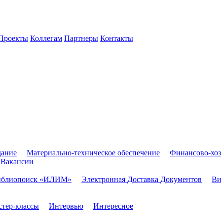
Проекты
Коллегам
Партнеры
Контакты
дание
Материально-техническое обеспечение
Финансово-хоз
Вакансии
иблиопоиск «ИЛИМ»
Электронная Доставка Документов
Ви
тер-классы
Интервью
Интересное