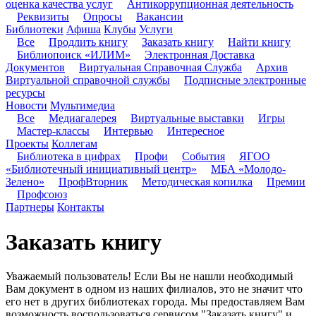
оценка качества услуг
Антикоррупционная деятельность
Реквизиты
Опросы
Вакансии
Библиотеки
Афиша
Клубы
Услуги
Все
Продлить книгу
Заказать книгу
Найти книгу
Библиопоиск «ИЛИМ»
Электронная Доставка
Документов
Виртуальная Справочная Служба
Архив
Виртуальной справочной службы
Подписные электронные
ресурсы
Новости
Мультимедиа
Все
Медиагалерея
Виртуальные выставки
Игры
Мастер-классы
Интервью
Интересное
Проекты
Коллегам
Библиотека в цифрах
Профи
События
ЯГОО
«Библиотечный инициативный центр»
МБА «Молодо-
Зелено»
ПрофВторник
Методическая копилка
Премии
Профсоюз
Партнеры
Контакты
Заказать книгу
Уважаемый пользователь! Если Вы не нашли необходимый
Вам документ в одном из наших филиалов, это не значит что
его нет в других библиотеках города. Мы предоставляем Вам
возможность воспользоваться сервисом "Заказать книгу" и