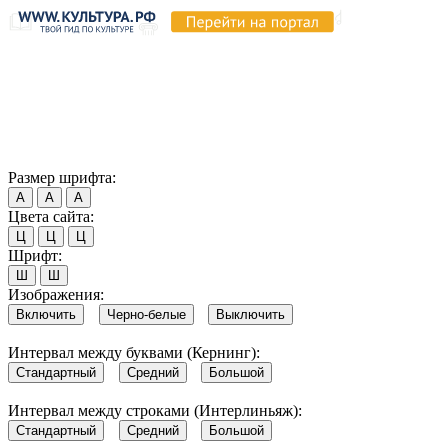
Продолжая пользоваться этим сайтом, вы соглашаетесь на
использование cookie и обработку данных в соответствии с
Политикой сайта в области обработки и защиты
персональных данных
. Обратите внимание, что в случае, если
использование сайтом файлов cookie отключено, некоторые
возможности сайта могут быть отображены некорректно.
Согласен
Размер шрифта:
А
А
А
Цвета сайта:
Ц
Ц
Ц
Шрифт:
Ш
Ш
Изображения:
Включить
Черно-белые
Выключить
Интервал между буквами (Кернинг):
Стандартный
Средний
Большой
Интервал между строками (Интерлиньяж):
Стандартный
Средний
Большой