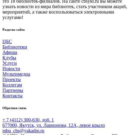
это 18 библиотек-филиалов. На сайте cbsykt.ru вы можете
узнать новости из мира библиотек, стать участником акций,
мероприятий, а также воспользоваться электронными
услугами!
Разделы сайта
ЦБС
Библиотеки
Афиша
Клубы
Услуги
Новости
Мультимедиа
Проекты
Коллегам
Партнеры
Контакты
Обратная связь
+ 7 (4112) 300-630, доб. 1
677000, Якутск, ул. Ларионова, 12А, левое крыло
mbu_cbs@yakadm.ru