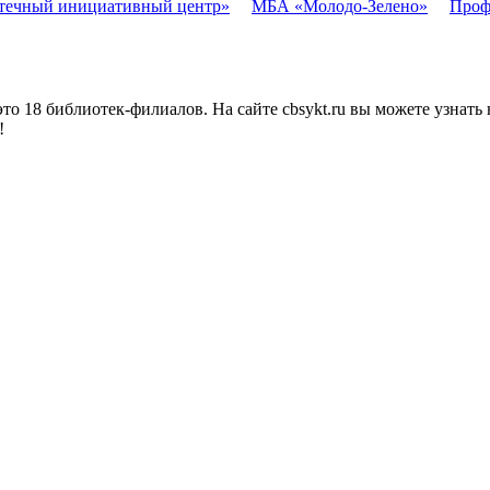
течный инициативный центр»
МБА «Молодо-Зелено»
Проф
о 18 библиотек-филиалов. На сайте cbsykt.ru вы можете узнать 
!