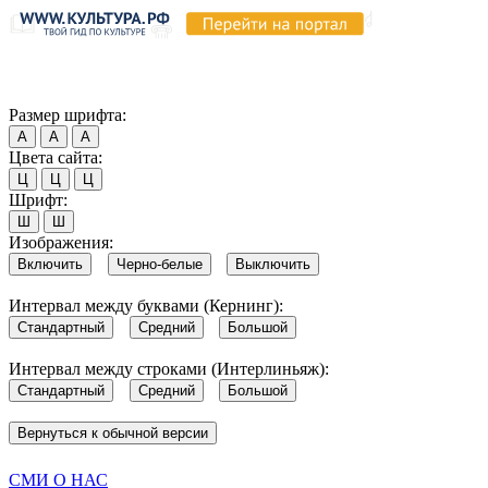
Продолжая пользоваться этим сайтом, вы соглашаетесь на испо
Обратите внимание, что в случае, если использование сайтом 
Согласен
Размер шрифта:
А
А
А
Цвета сайта:
Ц
Ц
Ц
Шрифт:
Ш
Ш
Изображения:
Включить
Черно-белые
Выключить
Интервал между буквами (Кернинг):
Стандартный
Средний
Большой
Интервал между строками (Интерлиньяж):
Стандартный
Средний
Большой
Вернуться к обычной версии
СМИ О НАС