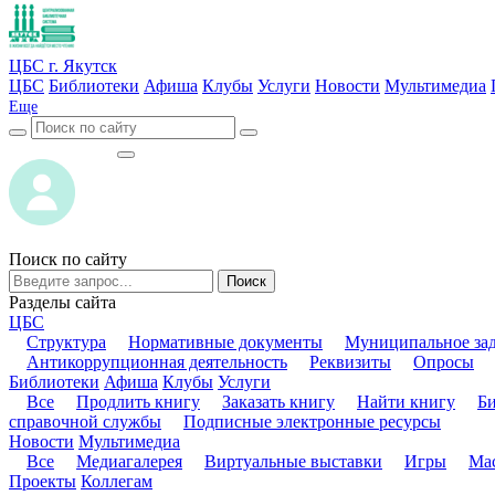
ЦБС г. Якутск
ЦБС
Библиотеки
Афиша
Клубы
Услуги
Новости
Мультимедиа
Еще
ВОЙТИ
ВОЙТИ
Поиск по сайту
Поиск
Разделы сайта
ЦБС
Структура
Нормативные документы
Муниципальное за
Антикоррупционная деятельность
Реквизиты
Опросы
Библиотеки
Афиша
Клубы
Услуги
Все
Продлить книгу
Заказать книгу
Найти книгу
Б
справочной службы
Подписные электронные ресурсы
Новости
Мультимедиа
Все
Медиагалерея
Виртуальные выставки
Игры
Мас
Проекты
Коллегам