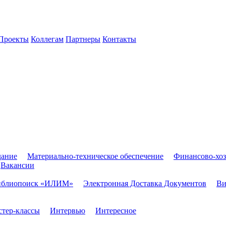
Проекты
Коллегам
Партнеры
Контакты
дание
Материально-техническое обеспечение
Финансово-хоз
Вакансии
иблиопоиск «ИЛИМ»
Электронная Доставка Документов
Ви
тер-классы
Интервью
Интересное