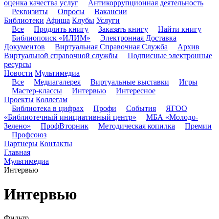
оценка качества услуг
Антикоррупционная деятельность
Реквизиты
Опросы
Вакансии
Библиотеки
Афиша
Клубы
Услуги
Все
Продлить книгу
Заказать книгу
Найти книгу
Библиопоиск «ИЛИМ»
Электронная Доставка
Документов
Виртуальная Справочная Служба
Архив
Виртуальной справочной службы
Подписные электронные
ресурсы
Новости
Мультимедиа
Все
Медиагалерея
Виртуальные выставки
Игры
Мастер-классы
Интервью
Интересное
Проекты
Коллегам
Библиотека в цифрах
Профи
События
ЯГОО
«Библиотечный инициативный центр»
МБА «Молодо-
Зелено»
ПрофВторник
Методическая копилка
Премии
Профсоюз
Партнеры
Контакты
Главная
Мультимедиа
Интервью
Интервью
Фильтр