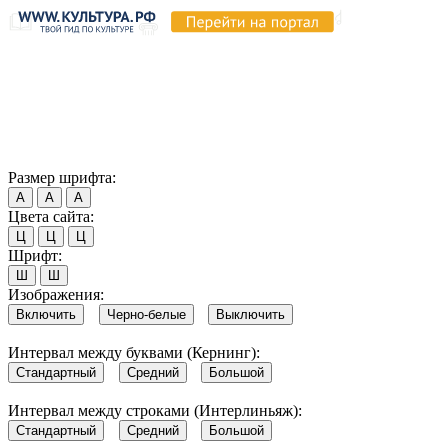
Продолжая пользоваться этим сайтом, вы соглашаетесь на
использование cookie и обработку данных в соответствии с
Политикой сайта в области обработки и защиты
персональных данных
. Обратите внимание, что в случае, если
использование сайтом файлов cookie отключено, некоторые
возможности сайта могут быть отображены некорректно.
Согласен
Размер шрифта:
А
А
А
Цвета сайта:
Ц
Ц
Ц
Шрифт:
Ш
Ш
Изображения:
Включить
Черно-белые
Выключить
Интервал между буквами (Кернинг):
Стандартный
Средний
Большой
Интервал между строками (Интерлиньяж):
Стандартный
Средний
Большой