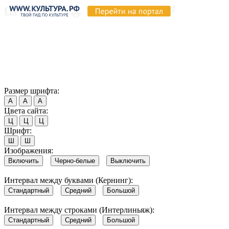
Продолжая пользоваться этим сайтом, вы соглашаетесь на
использование cookie и обработку данных в соответствии с
Политикой сайта в области обработки и защиты
персональных данных
. Обратите внимание, что в случае, если
использование сайтом файлов cookie отключено, некоторые
возможности сайта могут быть отображены некорректно.
Согласен
Размер шрифта:
А
А
А
Цвета сайта:
Ц
Ц
Ц
Шрифт:
Ш
Ш
Изображения:
Включить
Черно-белые
Выключить
Интервал между буквами (Кернинг):
Стандартный
Средний
Большой
Интервал между строками (Интерлиньяж):
Стандартный
Средний
Большой