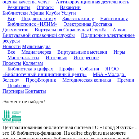
оценка качества услуг
Антикоррупционная деятельность
Реквизиты
Опросы
Вакансии
Библиотеки
Афиша
Клубы
Услуги
Все
Продлить книгу
Заказать книгу
Найти книгу
Библиопоиск «ИЛИМ»
Электронная Доставка
Документов
Виртуальная Справочная Служба
Архив
Виртуальной справочной службы
Подписные электронные
ресурсы
Новости
Мультимедиа
Все
Медиагалерея
Виртуальные выставки
Игры
Мастер-классы
Интервью
Интересное
Проекты
Коллегам
Библиотека в цифрах
Профи
События
ЯГОО
«Библиотечный инициативный центр»
МБА «Молодо-
Зелено»
ПрофВторник
Методическая копилка
Премии
Профсоюз
Партнеры
Контакты
Элемент не найден!
Централизованная библиотечная система ГО «Город Якутск» -
это 18 библиотек-филиалов. На сайте cbsykt.ru вы можете
узнать новости из мира библиотек, стать участником акций,